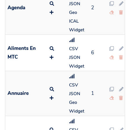
JSON
Agenda
2
Geo
ICAL
Widget
Aliments En
CSV
6
MTC
JSON
Widget
CSV
Annuaire
1
JSON
Geo
Widget