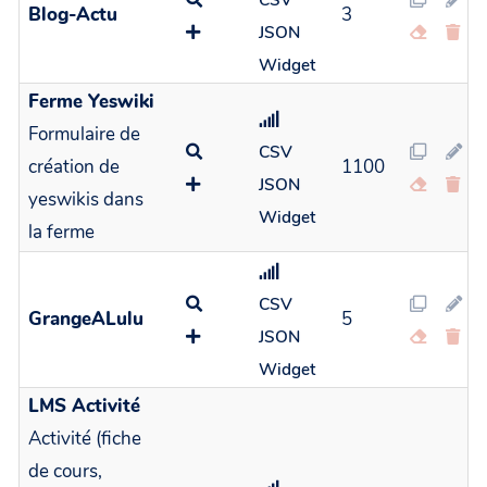
CSV
Blog-Actu
3
JSON
Widget
Ferme Yeswiki
Formulaire de
CSV
création de
1100
JSON
yeswikis dans
Widget
la ferme
CSV
GrangeALulu
5
JSON
Widget
LMS Activité
Activité (fiche
de cours,