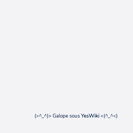
(>^_^)> Galope sous
YesWiki
<(^_^<)